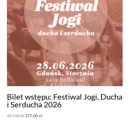
Bilet wstępu: Festiwal Jogi, Ducha
i Serducha 2026
Pierwotna
Aktualna
417,00
zł
377,00
zł
cena
cena
wynosiła:
wynosi: