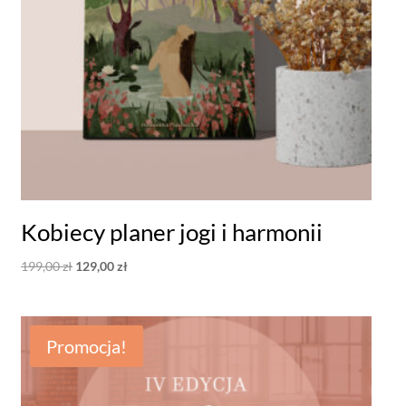
Kobiecy planer jogi i harmonii
Pierwotna
Aktualna
199,00
zł
129,00
zł
cena
cena
wynosiła:
wynosi:
199,00 zł.
129,00 zł.
Promocja!