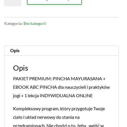
548,00 zł.
490,00 zł.
PAKIET
PREMIUM:
Pincha
Kategoria:
Bez kategorii
program
+
ebook
Opis
ABC
PINCHA
Opis
+
PAKIET PREMIUM: PINCHA MAYURASANA +
1
EBOOK ABC PINCHA dla nauczycieli i praktyków
lekcja
jogi + 1 lekcja INDYWIDUALNA ONLINE
ONLINE
Kompleksowy program, który przygotuje Twoje
ciało i układ nerwowy do stania na
przedramionach. Nie chodzi o to, żeby „wejść w