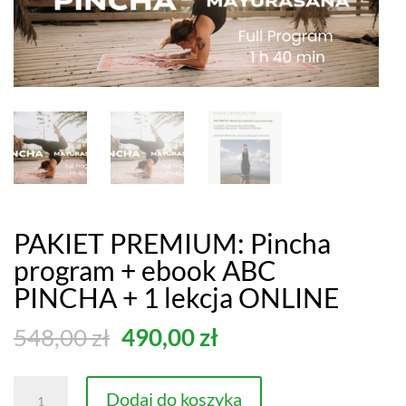
PAKIET PREMIUM: Pincha
program + ebook ABC
PINCHA + 1 lekcja ONLINE
Pierwotna
Aktualna
548,00
zł
490,00
zł
cena
cena
wynosiła:
wynosi:
ilość
Dodaj do koszyka