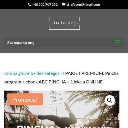
+48 502 707 352
strefayogi@gmail.com
Zaznacz stronę
Strona główna
/
Bez kategorii
/ PAKIET PREMIUM: Pincha
program + ebook ABC PINCHA + 1 lekcja ONLINE
Promocja!