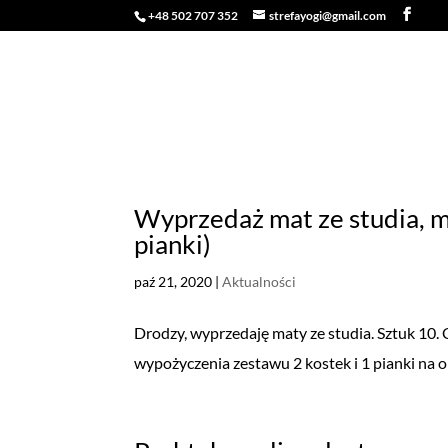
+48 502 707 352
strefayogi@gmail.com
O NAS
ZAJĘCIA
WARSZTATY 
Wyprzedaż mat ze studia, m
pianki)
paź 21, 2020
|
Aktualności
Drodzy, wyprzedaję maty ze studia. Sztuk 10.
wypożyczenia zestawu 2 kostek i 1 pianki na o