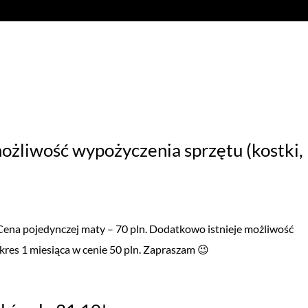
JOGOWE
AKTUALNOŚCI
GALERIA
KONTAKT
SK
ożliwość wypożyczenia sprzętu (kostki,
 Cena pojedynczej maty – 70 pln. Dodatkowo istnieje możliwość
kres 1 miesiąca w cenie 50 pln. Zapraszam 😉