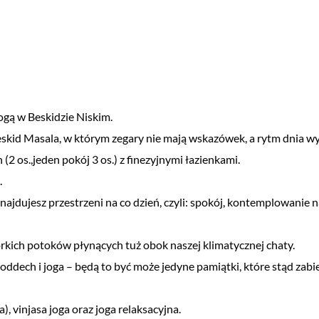
gą w Beskidzie Niskim.
id Masala, w którym zegary nie mają wskazówek, a rytm dnia wyz
2 os.,jeden pokój 3 os.) z finezyjnymi łazienkami.
.
najdujesz przestrzeni na co dzień, czyli: spokój, kontemplowanie 
rkich potoków płynących tuż obok naszej klimatycznej chaty.
oddech i joga – będą to być może jedyne pamiątki, które stąd zabi
, vinjasa joga oraz joga relaksacyjna.