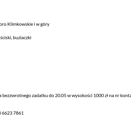
oro Klimkowskie i w góry
ciski, buziaczki
ta bezzwrotnego zadatku do 20.05 w wysokości 1000 zł na nr kont
3 6623 7861