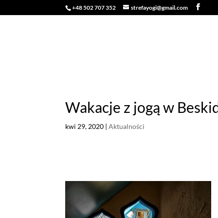
+48 502 707 352
strefayogi@gmail.com
O NAS
ZAJĘCIA
WARSZTATY 
Wakacje z jogą w Beskid
kwi 29, 2020
|
Aktualności