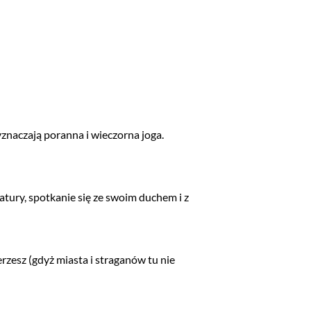
naczają poranna i wieczorna joga.
natury, spotkanie się ze swoim duchem i z
erzesz (gdyż miasta i straganów tu nie