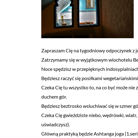
Zapraszam Cię na tygodniowy odpoczynek z jo
Zatrzymamy się w wyjątkowym wiochotelu Besk
Noce spędzisz w przepięknych indosypialniach (
Będziesz raczyć się posiłkami wegetariańskimi
Czeka Cię tu wszystko to, na co być może nie z
duchem gór.
Będziesz beztrosko wsluchiwać się w szmer gó
Czeka Cię gwieździste niebo, wędrówki, wiatr, 
uświadczysz).
Główną praktyką będzie Ashtanga joga (1.seria)