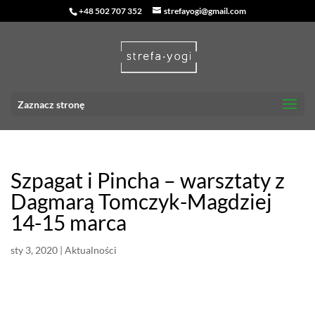
+48 502 707 352
strefayogi@gmail.com
Zaznacz stronę
Szpagat i Pincha – warsztaty z
Dagmarą Tomczyk-Magdziej
14-15 marca
sty 3, 2020
|
Aktualności