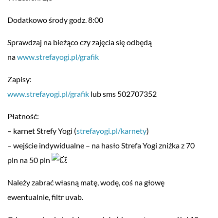
Dodatkowo środy godz. 8:00
Sprawdzaj na bieżąco czy zajęcia się odbędą
na
www.strefayogi.pl/grafik
Zapisy:
www.strefayogi.pl/grafik
lub sms 502707352
Płatność:
– karnet Strefy Yogi (
strefayogi.pl/karnety
)
– wejście indywidualne – na hasło Strefa Yogi zniżka z 70
pln na 50 pln
Należy zabrać własną matę, wodę, coś na głowę
ewentualnie, filtr uvab.